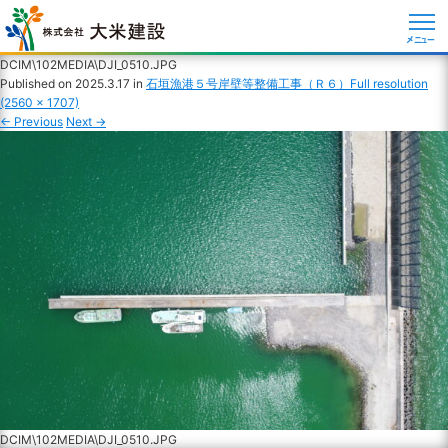
メニュー
DCIM\102MEDIA\DJI_0510.JPG
Published on
2025.3.17
in
石垣漁港５号岸壁等整備工事（Ｒ６）
Full resolution
(2560 × 1707)
←
Previous
Next
→
DCIM\102MEDIA\DJI_0510.JPG