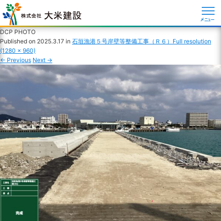
メニュー
DCP PHOTO
Published on
2025.3.17
in
石垣漁港５号岸壁等整備工事（Ｒ６）
Full resolution
(1280 × 960)
←
Previous
Next
→