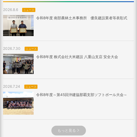
2026.8.6
ニュース
令和8年度 南部農林土木事務所 優良建設業者等表彰式
2026.7.30
ニュース
令和8年度 株式会社大米建設 八重山支店 安全大会
2026.7.24
ニュース
令和8年度～第45回沖建協那覇支部ソフトボール大会～
もっと見る