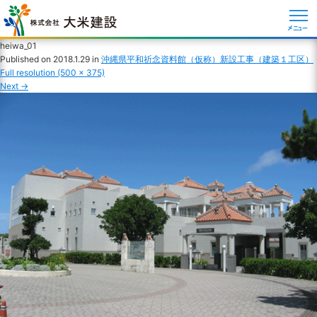
メニュー
heiwa_01
Published on
2018.1.29
in
沖縄県平和祈念資料館（仮称）新設工事（建築１工区）
Full resolution (500 × 375)
Next
→