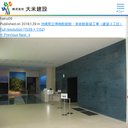
メニュー
haku06
Published on
2018.1.29
in
沖縄県立博物館新館・美術館新築工事（建築２工区）
Full resolution (1536 × 1152)
←
Previous
Next
→