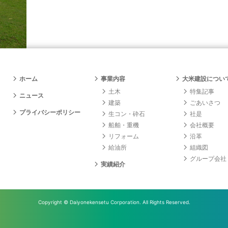
ホーム
事業内容
大米建設につい
土木
特集記事
ニュース
建築
ごあいさつ
プライバシーポリシー
生コン・砕石
社是
船舶・重機
会社概要
リフォーム
沿革
給油所
組織図
グループ会社
実績紹介
Copyright
© Daiyonekensetu Corporation.
All Rights Reserved.