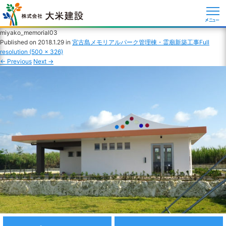
メニュー
miyako_memorial03
Published on
2018.1.29
in
宮古島メモリアルパーク管理棟・霊廟新築工事
Full
resolution (500 × 326)
←
Previous
Next
→