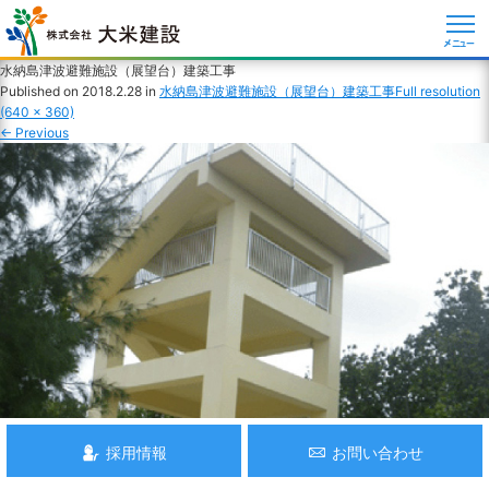
メニュー
水納島津波避難施設（展望台）建築工事
Published on
2018.2.28
in
水納島津波避難施設（展望台）建築工事
Full resolution
(640 × 360)
←
Previous
採用情報
お問い合わせ