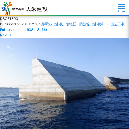
メニュー
DSCF1300
Published on
2019.12.6
in
那覇港（浦添ふ頭地区）防波堤（浦添第一）築造工事
Full resolution (4608 × 3456)
Next
→