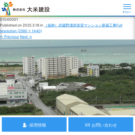
メニュー
S1040001
Published on
2025.3.18
in
（仮称）武蔵野浦添賃貸マンション新築工事
Full
resolution (2560 × 1440)
←
Previous
Next
→
採用情報
お問い合わせ