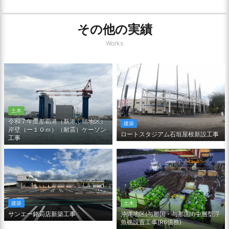
その他の実績
Works
土木
令和７年度那覇港（新港ふ頭地区）
建築
岸壁（ー１０ｍ）（耐震）ケーソン
ロートスタジアム石垣屋根新設工事
工事
土木
建築
沖縄地区(与那国・与那国Ⅱ)中層型浮
サンエー銘苅店新築工事
魚礁設置工事(R6債務)