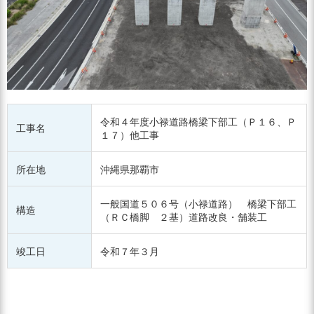
令和４年度小禄道路橋梁下部工（Ｐ１６、Ｐ
工事名
１７）他工事
所在地
沖縄県那覇市
一般国道５０６号（小禄道路） 橋梁下部工
構造
（ＲＣ橋脚 ２基）道路改良・舗装工
竣工日
令和７年３月