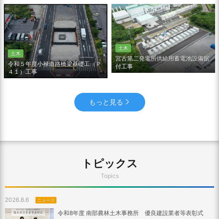
土木
土木
宮古第二発電所供給用蓄電池設備据
令和５年度小禄道路橋梁基礎工（Ｐ
付工事
４１）工事
もっと見る
トピックス
Topics
2026.8.6
ニュース
令和8年度 南部農林土木事務所 優良建設業者等表彰式