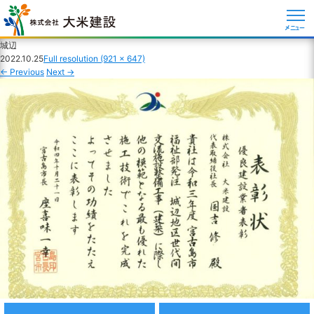
メニュー
城辺
2022.10.25
Full resolution (921 × 647)
←
Previous
Next
→