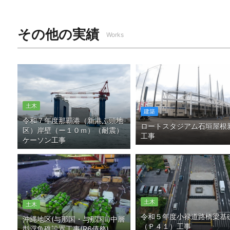
その他の実績
Works
土木
建築
令和７年度那覇港（新港ふ頭地
ロートスタジアム石垣屋根
区）岸壁（ー１０ｍ）（耐震）
工事
ケーソン工事
土木
土木
令和５年度小禄道路橋梁基
沖縄地区(与那国・与那国Ⅱ)中層
（Ｐ４１）工事
型浮魚礁設置工事(R6債務)