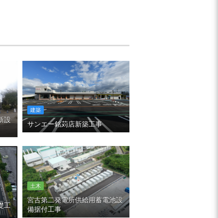
建築
新設
サンエー銘苅店新築工事
土木
宮古第二発電所供給用蓄電池設
礎工
備据付工事