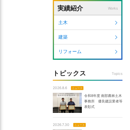
実績紹介
Works
土木
建築
リフォーム
トピックス
Topics
2026.8.6
ニュース
令和8年度 南部農林土木
事務所 優良建設業者等
表彰式
2026.7.30
ニュース