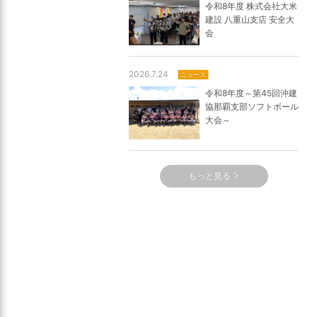
令和8年度 株式会社大米
建設 八重山支店 安全大
会
2026.7.24
ニュース
令和8年度～第45回沖建
協那覇支部ソフトボール
大会～
もっと見る