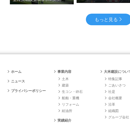
もっと見る
ホーム
事業内容
大米建設につい
土木
特集記事
ニュース
建築
ごあいさつ
プライバシーポリシー
生コン・砕石
社是
船舶・重機
会社概要
リフォーム
沿革
給油所
組織図
グループ会社
実績紹介