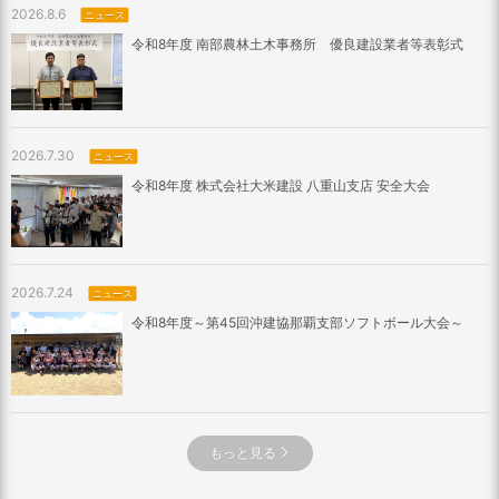
2026.8.6
ニュース
令和8年度 南部農林土木事務所 優良建設業者等表彰式
2026.7.30
ニュース
令和8年度 株式会社大米建設 八重山支店 安全大会
2026.7.24
ニュース
令和8年度～第45回沖建協那覇支部ソフトボール大会～
もっと見る