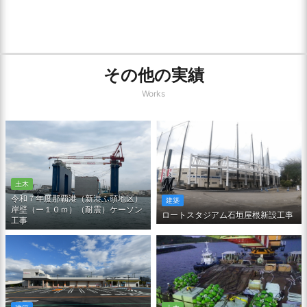
その他の実績
Works
土木
令和７年度那覇港（新港ふ頭地区）
建築
岸壁（ー１０ｍ）（耐震）ケーソン
ロートスタジアム石垣屋根新設工事
工事