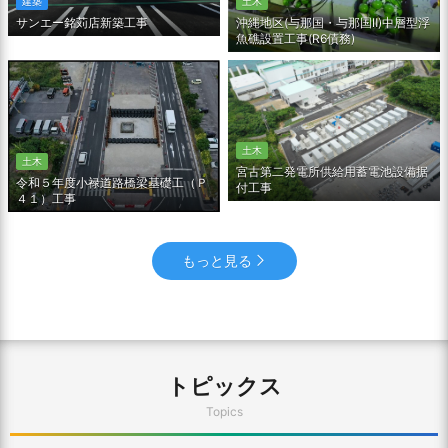
土木
建築
沖縄地区(与那国・与那国Ⅱ)中層型浮
サンエー銘苅店新築工事
魚礁設置工事(R6債務)
土木
土木
宮古第二発電所供給用蓄電池設備据
令和５年度小禄道路橋梁基礎工（Ｐ
付工事
４１）工事
もっと見る
トピックス
Topics