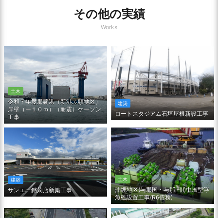
その他の実績
Works
土木
令和７年度那覇港（新港ふ頭地区）
建築
岸壁（ー１０ｍ）（耐震）ケーソン
ロートスタジアム石垣屋根新設工事
工事
土木
建築
沖縄地区(与那国・与那国Ⅱ)中層型浮
サンエー銘苅店新築工事
魚礁設置工事(R6債務)