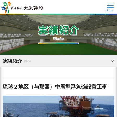
メニュー
実績紹介
Works
琉球２地区（与那国）中層型浮魚礁設置工事