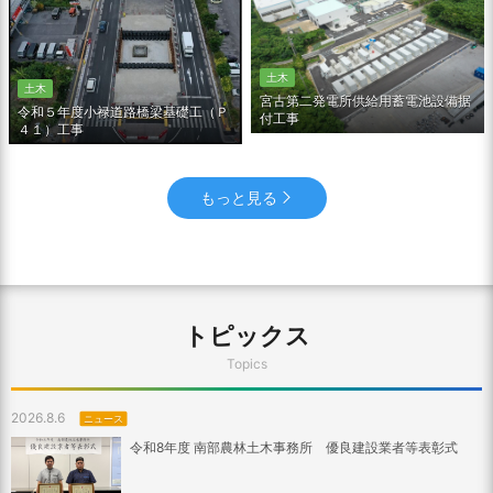
土木
土木
宮古第二発電所供給用蓄電池設備据
令和５年度小禄道路橋梁基礎工（Ｐ
付工事
４１）工事
もっと見る
トピックス
Topics
2026.8.6
ニュース
令和8年度 南部農林土木事務所 優良建設業者等表彰式