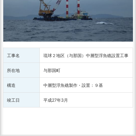
工事名
琉球２地区（与那国）中層型浮魚礁設置工事
所在地
与那国町
構造
中層型浮魚礁製作・設置：９基
竣工日
平成27年3月