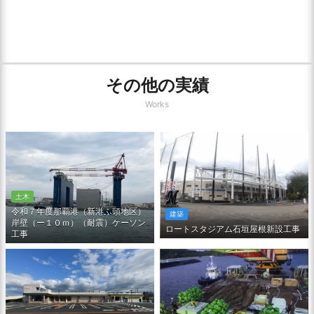
その他の実績
Works
土木
令和７年度那覇港（新港ふ頭地区）
建築
岸壁（ー１０ｍ）（耐震）ケーソン
ロートスタジアム石垣屋根新設工事
工事