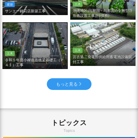
土木
建築
沖縄地区(与那国・与那国Ⅱ)中層型浮
サンエー銘苅店新築工事
魚礁設置工事(R6債務)
土木
土木
宮古第二発電所供給用蓄電池設備据
令和５年度小禄道路橋梁基礎工（Ｐ
付工事
４１）工事
もっと見る
トピックス
Topics