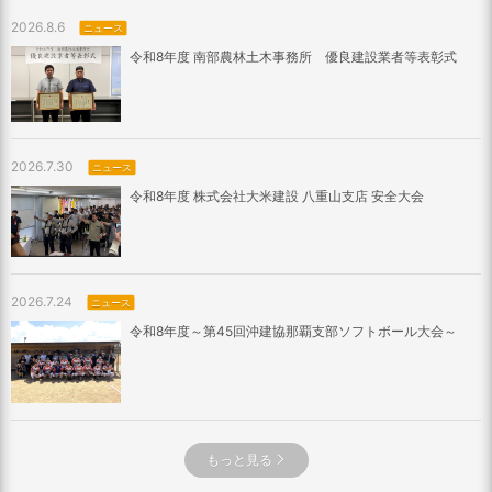
2026.8.6
ニュース
令和8年度 南部農林土木事務所 優良建設業者等表彰式
2026.7.30
ニュース
令和8年度 株式会社大米建設 八重山支店 安全大会
2026.7.24
ニュース
令和8年度～第45回沖建協那覇支部ソフトボール大会～
もっと見る