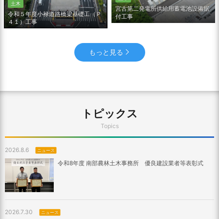
土木
宮古第二発電所供給用蓄電池設備据
令和５年度小禄道路橋梁基礎工（Ｐ
付工事
４１）工事
もっと見る
トピックス
Topics
2026.8.6
ニュース
令和8年度 南部農林土木事務所 優良建設業者等表彰式
2026.7.30
ニュース