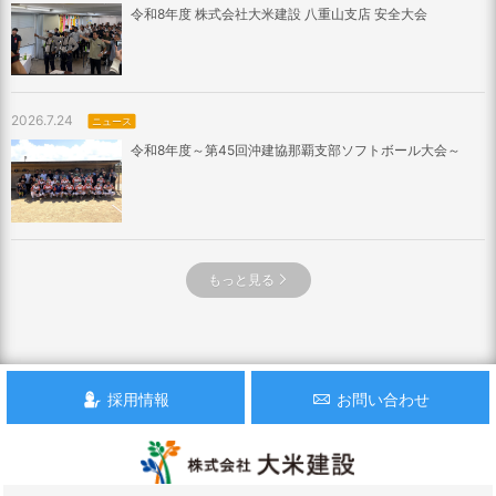
令和8年度 株式会社大米建設 八重山支店 安全大会
2026.7.24
ニュース
令和8年度～第45回沖建協那覇支部ソフトボール大会～
もっと見る
採用情報
お問い合わせ