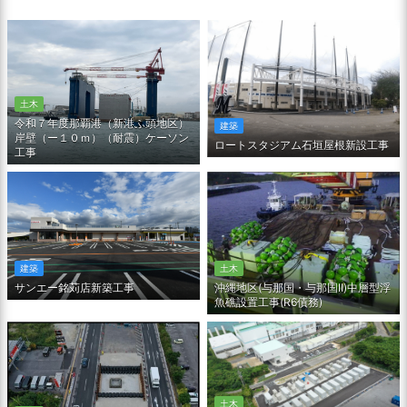
土木
令和７年度那覇港（新港ふ頭地区）
建築
岸壁（ー１０ｍ）（耐震）ケーソン
ロートスタジアム石垣屋根新設工事
工事
土木
建築
沖縄地区(与那国・与那国Ⅱ)中層型浮
サンエー銘苅店新築工事
魚礁設置工事(R6債務)
土木