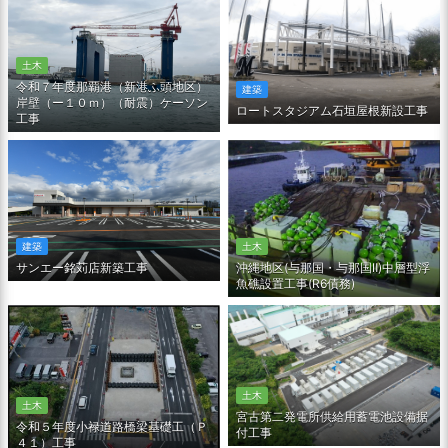
土木
令和７年度那覇港（新港ふ頭地区）
建築
岸壁（ー１０ｍ）（耐震）ケーソン
ロートスタジアム石垣屋根新設工事
工事
土木
建築
沖縄地区(与那国・与那国Ⅱ)中層型浮
サンエー銘苅店新築工事
魚礁設置工事(R6債務)
土木
土木
宮古第二発電所供給用蓄電池設備据
令和５年度小禄道路橋梁基礎工（Ｐ
付工事
４１）工事