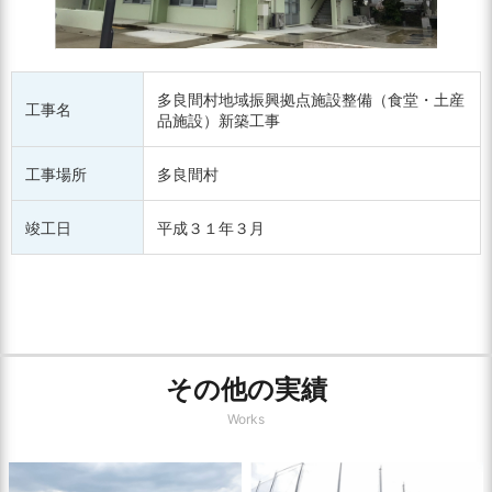
多良間村地域振興拠点施設整備（食堂・土産
工事名
品施設）新築工事
工事場所
多良間村
竣工日
平成３１年３月
その他の実績
Works