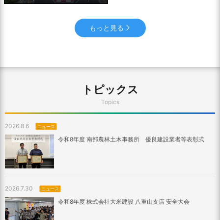
もっと見る
トピックス
Topics
2026.8.6
ニュース
令和8年度 南部農林土木事務所 優良建設業者等表彰式
2026.7.30
ニュース
令和8年度 株式会社大米建設 八重山支店 安全大会