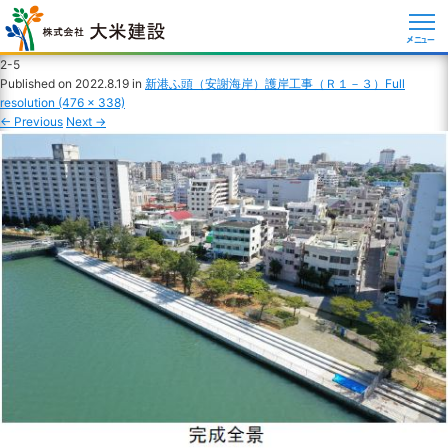
メニュー
2-5
Published on
2022.8.19
in
新港ふ頭（安謝海岸）護岸工事（Ｒ１－３）
Full
resolution (476 × 338)
←
Previous
Next
→