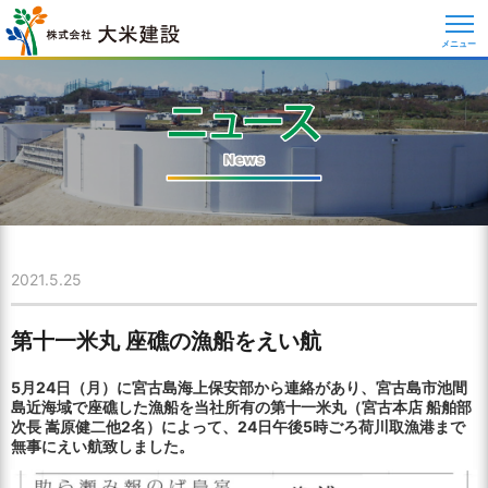
メニュー
2021.5.25
第十一米丸 座礁の漁船をえい航
5月24日（月）に宮古島海上保安部から連絡があり、宮古島市池間
島近海域で座礁した漁船を当社所有の第十一米丸（宮古本店 船舶部
次長 嵩原健二他2名）によって、24日午後5時ごろ荷川取漁港まで
無事にえい航致しました。