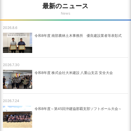
最新のニュース
News
2026.8.6
令和8年度 南部農林土木事務所 優良建設業者等表彰式
2026.7.30
令和8年度 株式会社大米建設 八重山支店 安全大会
2026.7.24
令和8年度～第45回沖建協那覇支部ソフトボール大会～