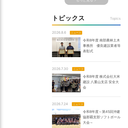
もっと見る
トピックス
Topics
2026.8.6
ニュース
令和8年度 南部農林土木
事務所 優良建設業者等
表彰式
2026.7.30
ニュース
令和8年度 株式会社大米
建設 八重山支店 安全大
会
2026.7.24
ニュース
令和8年度～第45回沖建
協那覇支部ソフトボール
大会～