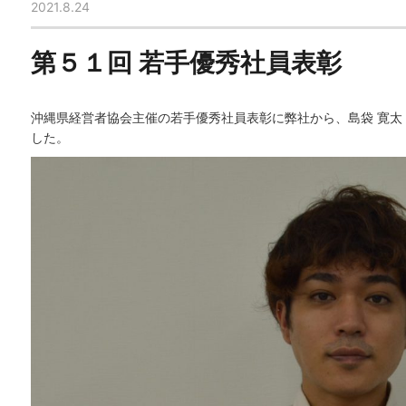
2021.8.24
第５１回 若手優秀社員表彰
沖縄県経営者協会主催の若手優秀社員表彰に弊社から、島袋 寛太
した。