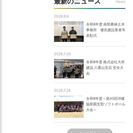
最新のニュース
News
2026.8.6
令和8年度 南部農林土木
事務所 優良建設業者等
表彰式
2026.7.30
令和8年度 株式会社大米
建設 八重山支店 安全大
会
2026.7.24
令和8年度～第45回沖建
協那覇支部ソフトボール
大会～