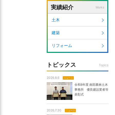
実績紹介
Works
土木
建築
リフォーム
トピックス
Topics
2026.8.6
ニュース
令和8年度 南部農林土木
事務所 優良建設業者等
表彰式
2026.7.30
ニュース