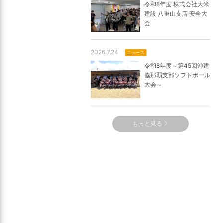
令和8年度 株式会社大米
建設 八重山支店 安全大
会
2026.7.24
ニュース
令和8年度～第45回沖建
協那覇支部ソフトボール
大会～
もっと見る