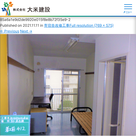
メニュー
85a6a1e9d2de9920e015f8e8b72f35e9-2
Published on
2021.11.11
in
寄宿舎改修工事
Full resolution (769 × 575)
←
Previous
Next
→