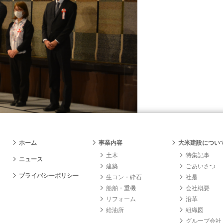
ホーム
事業内容
大米建設につい
土木
特集記事
ニュース
建築
ごあいさつ
プライバシーポリシー
生コン・砕石
社是
船舶・重機
会社概要
リフォーム
沿革
給油所
組織図
グループ会社