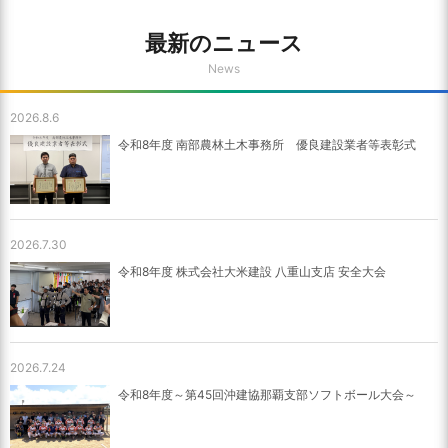
最新のニュース
News
2026.8.6
令和8年度 南部農林土木事務所 優良建設業者等表彰式
2026.7.30
令和8年度 株式会社大米建設 八重山支店 安全大会
2026.7.24
令和8年度～第45回沖建協那覇支部ソフトボール大会～