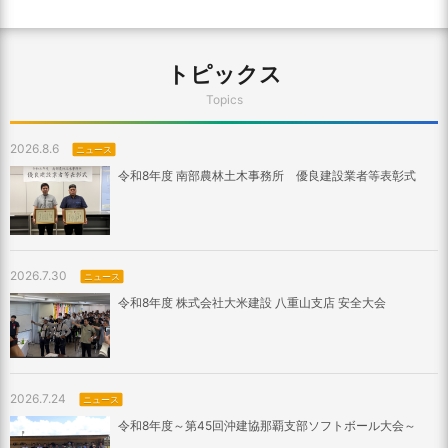
トピックス
Topics
2026.8.6
ニュース
令和8年度 南部農林土木事務所 優良建設業者等表彰式
2026.7.30
ニュース
令和8年度 株式会社大米建設 八重山支店 安全大会
2026.7.24
ニュース
令和8年度～第45回沖建協那覇支部ソフトボール大会～