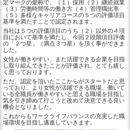
定マークの愛称で、（１）採用（２）継続就業
（３）労働時間等の働き方（４）管理職比率
（５）多様なキャリアコースの５つの評価項目
基準を満たすことで認定されます。
当社は５つの評価項目のうち（２）以外の４項
目において基準を満たし、今回２段階項目評価
の「２つ星」（満点３つ星）を頂く事ができま
した。
女性が働きやすい、また活躍できる企業を目指
し取り組んできたことが評価され、とても嬉し
く思っております。
ただ、認定を頂いたここからがスタートだと思
っており、より女性が活躍できる職場、働いて
いる全職員が働きやすいと思える職場を目指し
気を引き締めて行こうと改めて決意できる良い
機会となりました。
これからもワークライフバランスの充実した職
場環境を目指し邁進していきます。