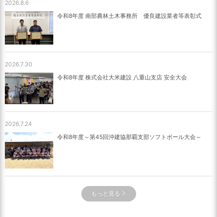
2026.8.6
令和8年度 南部農林土木事務所 優良建設業者等表彰式
2026.7.30
令和8年度 株式会社大米建設 八重山支店 安全大会
2026.7.24
令和8年度～第45回沖建協那覇支部ソフトボール大会～
もっと見る