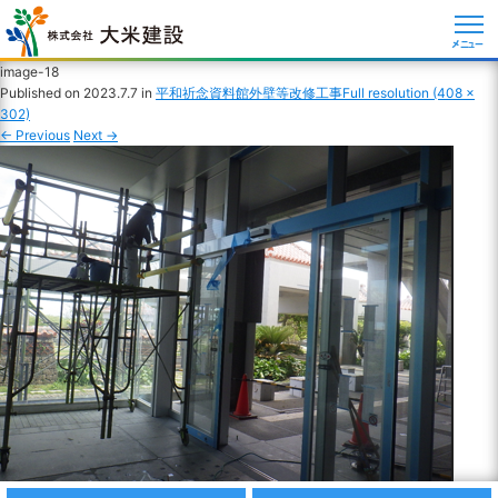
メニュー
image-18
Published on
2023.7.7
in
平和祈念資料館外壁等改修工事
Full resolution (408 ×
302)
←
Previous
Next
→