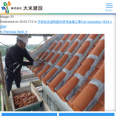
メニュー
image-31
Published on
2023.7.12
in
平和祈念資料館外壁等改修工事
Full resolution (404 ×
299)
←
Previous
Next
→