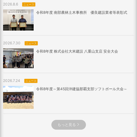
2026.8.6
ニュース
令和8年度 南部農林土木事務所 優良建設業者等表彰式
2026.7.30
ニュース
令和8年度 株式会社大米建設 八重山支店 安全大会
2026.7.24
ニュース
令和8年度～第45回沖建協那覇支部ソフトボール大会～
もっと見る