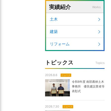
実績紹介
Works
土木
建築
リフォーム
トピックス
Topics
2026.8.6
ニュース
令和8年度 南部農林土木
事務所 優良建設業者等
表彰式
2026.7.30
ニュース