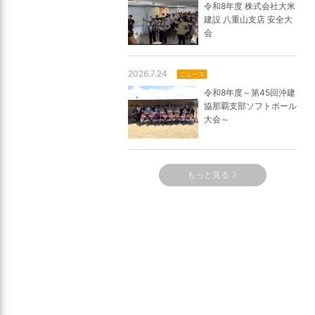
令和8年度 株式会社大米
建設 八重山支店 安全大
会
2026.7.24
ニュース
令和8年度～第45回沖建
協那覇支部ソフトボール
大会～
もっと見る