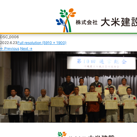
DSC_0006
2022.6.23
Full resolution (5910 × 1900)
←
Previous
Next
→