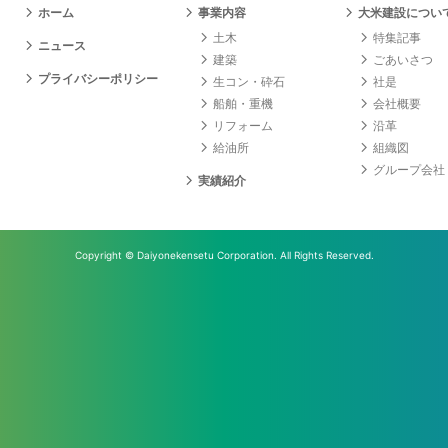
ホーム
事業内容
大米建設につい
土木
特集記事
ニュース
建築
ごあいさつ
プライバシーポリシー
生コン・砕石
社是
船舶・重機
会社概要
リフォーム
沿革
給油所
組織図
グループ会社
実績紹介
Copyright
© Daiyonekensetu Corporation.
All Rights Reserved.