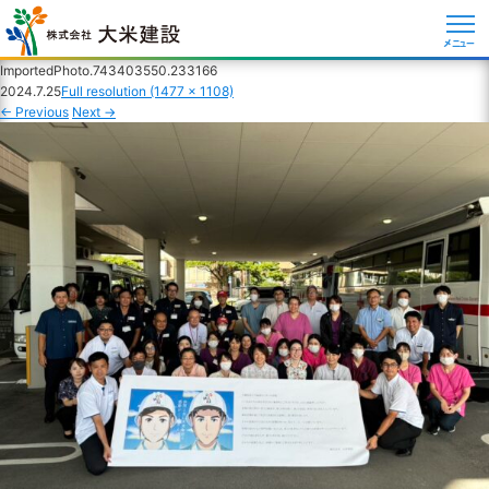
メニュー
ImportedPhoto.743403550.233166
2024.7.25
Full resolution (1477 × 1108)
←
Previous
Next
→