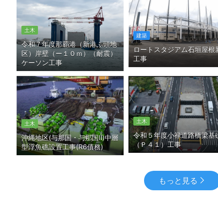
土木
建築
令和７年度那覇港（新港ふ頭地
ロートスタジアム石垣屋根
区）岸壁（ー１０ｍ）（耐震）
工事
ケーソン工事
土木
土木
令和５年度小禄道路橋梁基
沖縄地区(与那国・与那国Ⅱ)中層
（Ｐ４１）工事
型浮魚礁設置工事(R6債務)
もっと見る