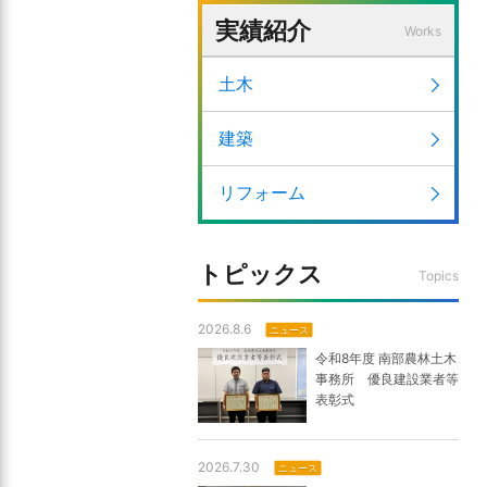
実績紹介
Works
土木
建築
リフォーム
トピックス
Topics
2026.8.6
ニュース
令和8年度 南部農林土木
事務所 優良建設業者等
表彰式
2026.7.30
ニュース