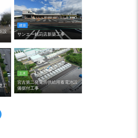
建築
新設
サンエー銘苅店新築工事
土木
宮古第二発電所供給用蓄電池設
礎工
備据付工事