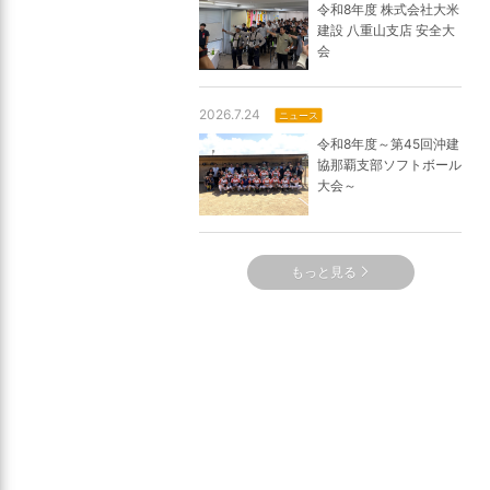
令和8年度 株式会社大米
建設 八重山支店 安全大
会
2026.7.24
ニュース
令和8年度～第45回沖建
協那覇支部ソフトボール
大会～
もっと見る