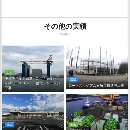
その他の実績
Works
土木
令和７年度那覇港（新港ふ頭地区）
建築
岸壁（ー１０ｍ）（耐震）ケーソン
ロートスタジアム石垣屋根新設工事
工事
土木
建築