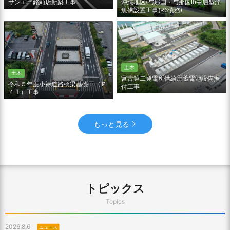
沖縄地区(与那国・与那国Ⅱ)中層型浮
サンエー銘苅店新築工事
魚礁設置工事(R6債務)
土木
土木
宮古第二発電所供給用蓄電池設備据
令和５年度小禄道路橋梁基礎工（Ｐ
付工事
４１）工事
もっと見る
トピックス
Topics
2026.8.6
ニュース