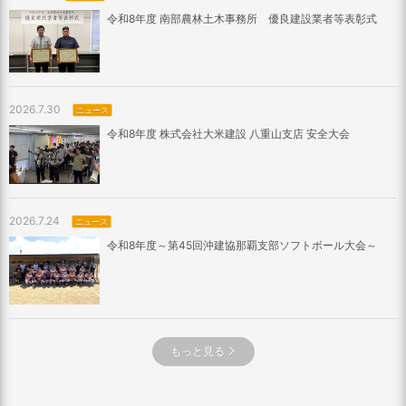
令和8年度 南部農林土木事務所 優良建設業者等表彰式
2026.7.30
ニュース
令和8年度 株式会社大米建設 八重山支店 安全大会
2026.7.24
ニュース
令和8年度～第45回沖建協那覇支部ソフトボール大会～
もっと見る