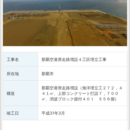
工事名
那覇空港滑走路増設４工区埋立工事
所在地
那覇市
那覇空港滑走路増設（海洋埋立工２７２，４
構造
４１㎥、上部コンクリート打設７，７００
㎥、消波ブロック据付４０ｔ ５５６個）
竣工日
平成31年3月