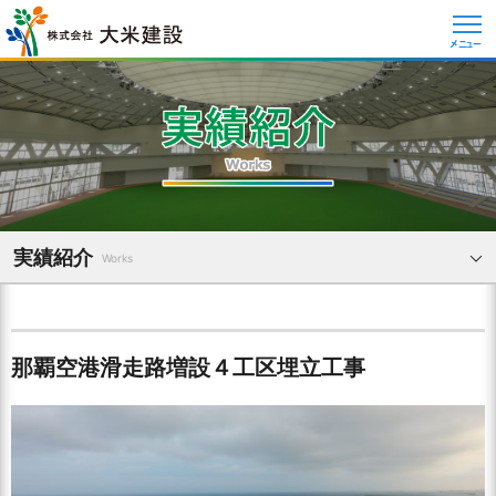
メニュー
実績紹介
Works
那覇空港滑走路増設４工区埋立工事