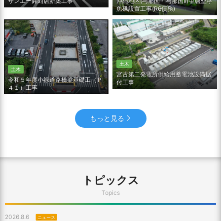
沖縄地区(与那国・与那国Ⅱ)中層型浮
サンエー銘苅店新築工事
魚礁設置工事(R6債務)
土木
土木
宮古第二発電所供給用蓄電池設備据
令和５年度小禄道路橋梁基礎工（Ｐ
付工事
４１）工事
もっと見る
トピックス
Topics
2026.8.6
ニュース