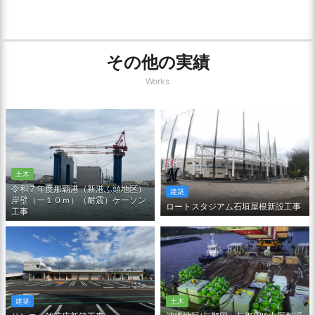
その他の実績
Works
土木
令和７年度那覇港（新港ふ頭地区）
建築
岸壁（ー１０ｍ）（耐震）ケーソン
ロートスタジアム石垣屋根新設工事
工事
土木
建築