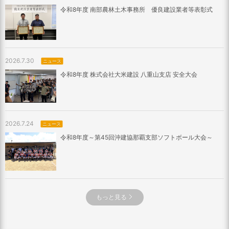
令和8年度 南部農林土木事務所 優良建設業者等表彰式
2026.7.30
ニュース
令和8年度 株式会社大米建設 八重山支店 安全大会
2026.7.24
ニュース
令和8年度～第45回沖建協那覇支部ソフトボール大会～
もっと見る