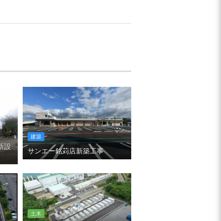
建築
新設
サンエー銘苅店新築工事
土木