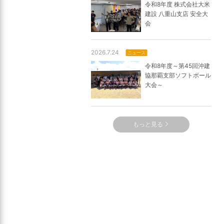
令和8年度 株式会社大米
建設 八重山支店 安全大
会
2026.7.24
ニュース
令和8年度～第45回沖建
協那覇支部ソフトボール
大会～
もっと見る