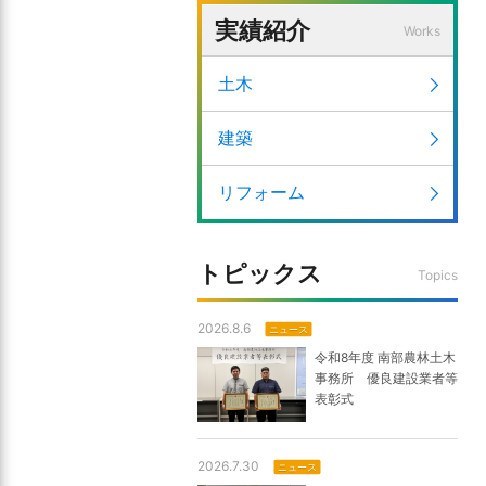
実績紹介
Works
土木
建築
リフォーム
トピックス
Topics
2026.8.6
ニュース
令和8年度 南部農林土木
事務所 優良建設業者等
表彰式
2026.7.30
ニュース