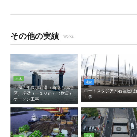
その他の実績
Works
土木
建築
令和７年度那覇港（新港ふ頭地
ロートスタジアム石垣屋根
区）岸壁（ー１０ｍ）（耐震）
工事
ケーソン工事
土木