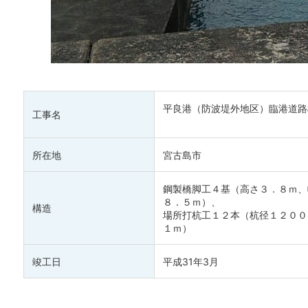
平良港（防波堤外地区）臨港道路
工事名
所在地
宮古島市
鋼製橋脚工４基（高さ３．８ｍ、
８．５ｍ）、
構造
場所打杭工１２本（杭径１２００
１ｍ）
竣工日
平成31年3月