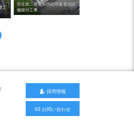
宮古第二発電所供給用蓄電池設
礎工
備据付工事
て
採用情報
お問い合わせ