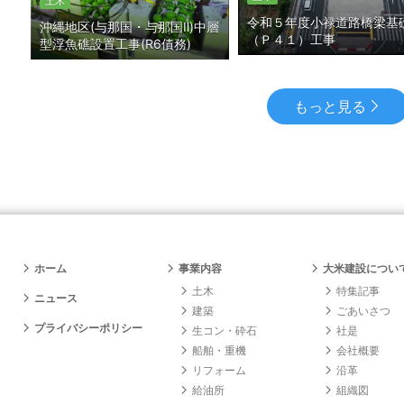
土木
令和５年度小禄道路橋梁基
沖縄地区(与那国・与那国Ⅱ)中層
（Ｐ４１）工事
型浮魚礁設置工事(R6債務)
もっと見る
ホーム
事業内容
大米建設につい
土木
特集記事
ニュース
建築
ごあいさつ
プライバシーポリシー
生コン・砕石
社是
船舶・重機
会社概要
リフォーム
沿革
給油所
組織図