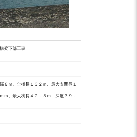
橋梁下部工事
幅８ｍ、全橋長１３２ｍ、最大支間長１
ｍｍ、最大杭長４２．５ｍ、深度３９．