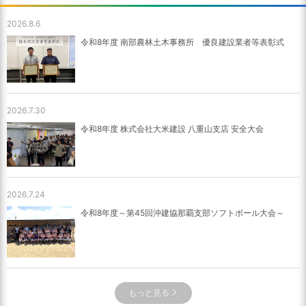
2026.8.6
令和8年度 南部農林土木事務所 優良建設業者等表彰式
2026.7.30
令和8年度 株式会社大米建設 八重山支店 安全大会
2026.7.24
令和8年度～第45回沖建協那覇支部ソフトボール大会～
もっと見る