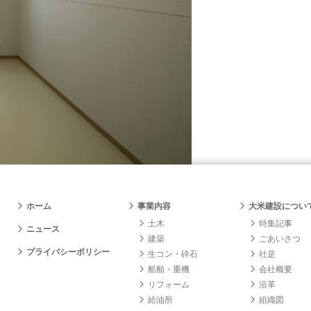
ホーム
事業内容
大米建設につい
土木
特集記事
ニュース
建築
ごあいさつ
プライバシーポリシー
生コン・砕石
社是
船舶・重機
会社概要
リフォーム
沿革
給油所
組織図