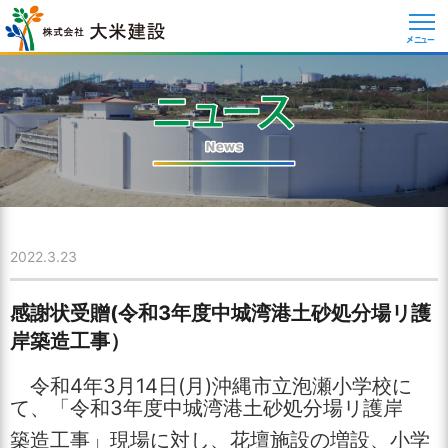
メニュー
2022.3.23
感謝状受贈(令和3年度中城湾港土砂処分場リ護
岸築造工事）
令和4年3月14日(月)沖縄市立泡瀬小学校に
て、「令和3年度中城湾港土砂処分場リ護岸
築造工事」現場に対し、花壇施設の増設、小学