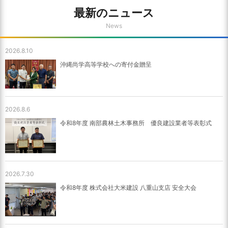
最新のニュース
News
2026.8.10
沖縄尚学高等学校への寄付金贈呈
2026.8.6
令和8年度 南部農林土木事務所 優良建設業者等表彰式
2026.7.30
令和8年度 株式会社大米建設 八重山支店 安全大会