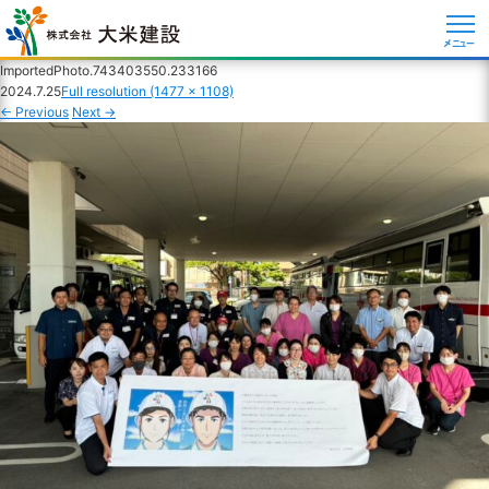
メニュー
ImportedPhoto.743403550.233166
2024.7.25
Full resolution (1477 × 1108)
←
Previous
Next
→